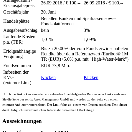
Auflagedatum /
26.09.2016 / € 100,--
26.09.2016 / € 100,--
Erstausgabepreis
Geschäftsjahr
30. Juni
Bei allen Banken und Sparkassen sowie
Handelsplätze
Fondsplattformen
Ausgabeaufschlag
kein
3%
Laufende Kosten
1,01%
1,69%
p.a. (TER)
Bis zu 20,00% der vom Fonds erwirtschafteten
Erfolgsabhängige
Rendite über dem Referenzwert (Euribor® 1M
Vergütung
TR (EUR)+5,0% p.a. mit "High-Water-Mark")
Fondsvolumen
EUR 73,8 Mio.
Infoseiten der
KVG
Klicken
Klicken
(externer Link)
Durch das Anklicken eines der vorstehenden / nachfolgenden Buttons oder Links verlassen
Sie die Seite der sentix Asset Management GmbH und werden zu der Seite von einem
externen Anbieter weitergeleitet. Der Link führt zu einem von Dritten erstellten Text; dieser
dient lediglich unverbindlichen Informationszwecken (Marketing).
Auszeichnungen