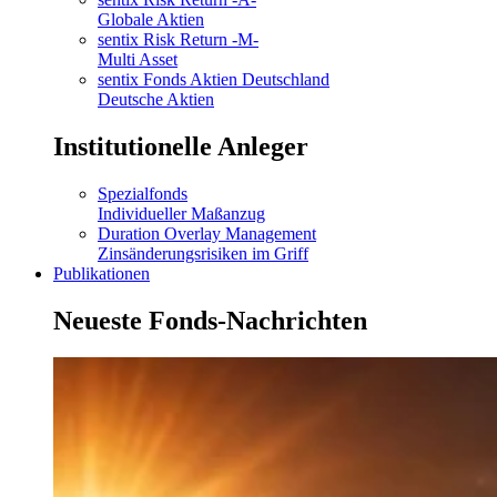
Globale Aktien
sentix Risk Return -M-
Multi Asset
sentix Fonds Aktien Deutschland
Deutsche Aktien
Institutionelle Anleger
Spezialfonds
Individueller Maßanzug
Duration Overlay Management
Zinsänderungsrisiken im Griff
Publikationen
Neueste Fonds-Nachrichten