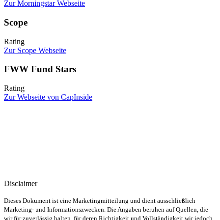
Zur Morningstar Webseite
Scope
Rating
Zur Scope Webseite
FWW Fund Stars
Rating
Zur Webseite von CapInside
* Wichtiger Hinweis zur angestrebten Zielrendite:
Es handelt
sich um das mittelfristig (5 Jahre) angestrebte, durchschnittliche
Ertragsziel des jeweiligen Fonds (bezogen auf die jeweilige I-
Tranche). Die Zielrendite ergibt sich aus
langjährigen Erfahrungswerten des Fondsberaters zum
Ertragspotential des Investmentansatzes.
Sie stellt keine
Zusicherung oder Garantie dar.
Disclaimer
Dieses Dokument ist eine Marketingmitteilung und dient ausschließlich
Marketing- und Informationszwecken. Die Angaben beruhen auf Quellen, die
wir für zuverlässig halten, für deren Richtigkeit und Vollständigkeit wir jedoch