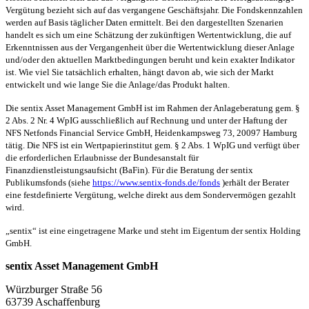
Vergütung bezieht sich auf das vergangene Geschäftsjahr. Die Fondskennzahlen
werden auf Basis täglicher Daten ermittelt. Bei den dargestellten Szenarien
handelt es sich um eine Schätzung der zukünftigen Wertentwicklung, die auf
Erkenntnissen aus der Vergangenheit über die Wertentwicklung dieser Anlage
und/oder den aktuellen Marktbedingungen beruht und kein exakter Indikator
ist. Wie viel Sie tatsächlich erhalten, hängt davon ab, wie sich der Markt
entwickelt und wie lange Sie die Anlage/das Produkt halten.
Die sentix Asset Management GmbH ist im Rahmen der Anlageberatung gem. §
2 Abs. 2 Nr. 4 WpIG ausschließlich auf Rechnung und unter der Haftung der
NFS Netfonds Financial Service GmbH, Heidenkampsweg 73, 20097 Hamburg
tätig. Die NFS ist ein Wertpapierinstitut gem. § 2 Abs. 1 WpIG und verfügt über
die erforderlichen Erlaubnisse der Bundesanstalt für
Finanzdienstleistungsaufsicht (BaFin). Für die Beratung der sentix
Publikumsfonds (siehe
https://www.sentix-fonds.de/fonds
)erhält der Berater
eine festdefinierte Vergütung, welche direkt aus dem Sondervermögen gezahlt
wird.
„sentix“ ist eine eingetragene Marke und steht im Eigentum der sentix Holding
GmbH.
sentix Asset Management GmbH
Würzburger Straße 56
63739 Aschaffenburg