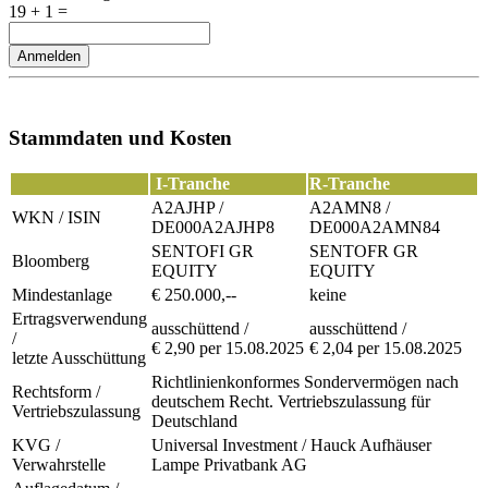
19 + 1 =
Anmelden
Stammdaten und Kosten
I-Tranche
R-Tranche
A2AJHP /
A2AMN8 /
WKN / ISIN
DE000A2AJHP8
DE000A2AMN84
SENTOFI GR
SENTOFR GR
Bloomberg
EQUITY
EQUITY
Mindestanlage
€ 250.000,--
keine
Ertragsverwendung
ausschüttend /
ausschüttend /
/
€ 2,90 per 15.08.2025
€ 2,04 per 15.08.2025
letzte Ausschüttung
Richtlinienkonformes Sondervermögen nach
Rechtsform /
deutschem Recht. Vertriebszulassung für
Vertriebszulassung
Deutschland
KVG /
Universal Investment / Hauck Aufhäuser
Verwahrstelle
Lampe Privatbank AG