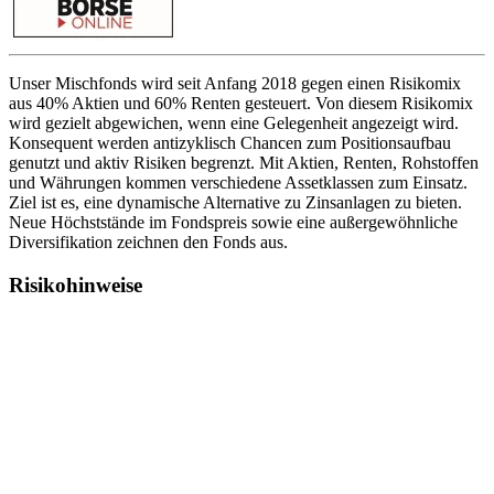
Unser Mischfonds wird seit Anfang 2018 gegen einen Risikomix
aus 40% Aktien und 60% Renten gesteuert. Von diesem Risikomix
wird gezielt abgewichen, wenn eine Gelegenheit angezeigt wird.
Konsequent werden antizyklisch Chancen zum Positionsaufbau
genutzt und aktiv Risiken begrenzt. Mit Aktien, Renten, Rohstoffen
und Währungen kommen verschiedene Assetklassen zum Einsatz.
Ziel ist es, eine dynamische Alternative zu Zinsanlagen zu bieten.
Neue Höchststände im Fondspreis sowie eine außergewöhnliche
Diversifikation zeichnen den Fonds aus.
Risikohinweise
Die Risiken des Fonds umfassen unter anderem: Risiken von Aktien
einer Investmentgesellschaft, das allgemeine Marktrisiko, Risiken
bei Aktien und Wertpapieren mit aktienähnlichem Charakter,
Währungs- und Transferrisiken, Adressenausfall-/ Emittentenrisiken,
Liquiditätsrisiken und Verwahrrisiken. Weitere Risiken und eine
detailliertere Darstellung der einzelnen Risiken finden Sie im
Verkaufsprospekt im Abschnitt „Risikohinweise“ und den
wesentlichen Anlegerinformationen. Diese sind unter
www.universal-investment.de erhältlich.