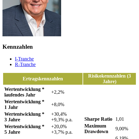
Kennzahlen
I-Tranche
R-Tranche
Risikokennzahlen (3
Ertragskennzahlen
Jahre)
Wertentwicklung *
+2,2%
laufendes Jahr
Wertentwicklung *
+8,0%
1 Jahr
Wertentwicklung *
+30,4%
Sharpe Ratio
1,01
3 Jahre
+9,3% p.a.
Maximum
Wertentwicklung *
+20,0%
9,00%
Drawdown
5 Jahre
+3,7% p.a.
6,19%