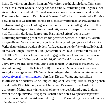
keine Gewähr übernehmen können. Wir weisen ausdrücklich darauf hin, dass
dieses Dokument weder ein Angebot noch eine Aufforderung zur Abgabe eines
Angebotes zum Kauf oder Verkauf von bestimmten Finanzinstrumenten oder
Fondsanteilen darstellt. Es richtet sich ausschließlich an professionelle Kunden
bzw. geeignete Gegenparteien und ist nicht zur Weitergabe an Privatkunden
bestimmt. Anlageentscheidungen sollten nur auf der Grundlage der aktuellen
Verkaufsunterlagen (Basisinformationsblatt, Verkaufsprospekt und -soweit
veröffentlicht- der letzte Jahres- und Halbjahresbericht) der in dieser
Marketingmitteilung genannten Fonds getroffen werden, die auch die allein
maßgeblichen Vertragsbedingungen bzw. Anlagebedingungen enthalten. Die
Verkaufsunterlagen werden ab dem Auflagedatum bei der Verwahrstelle Hauck
Aufhäuser Lampe Privatbank AG (Kaiserstraße 24, 60311 Frankfurt am Main,
Tel.: 069/2161-0), der Kapitalverwaltungsgesellschaft Universal-Investment-
Gesellschaft mbH (Europa-Allee 92-96, 60486 Frankfurt am Main, Tel.:
069/71043-0) und der sentix Asset Management (Würzburger Str. 56, 63739
Aschaffenburg, Tel 06021/327332-0) in deutscher Sprache zur kostenlosen
Ausgabe bereitgehalten. Die Verkaufsunterlagen sind zudem im Internet unter
www.universal-investment.com
abrufbar. Die zur Verfügung gestellten
Informationen bedeuten keine Empfehlung oder Beratung. Alle Aussagen geben
die aktuelle Einschätzung wieder. Die in dem Dokument zum Ausdruck
gebrachten Meinungen können sich ohne vorherige Ankündigung ändern.
Weder die Kapitalverwaltungsgesellschaft noch deren Kooperationspartner
übernehmen irgendeine Art von Haftung für die Verwendung dieses Dokuments
oder dessen Inhalts.