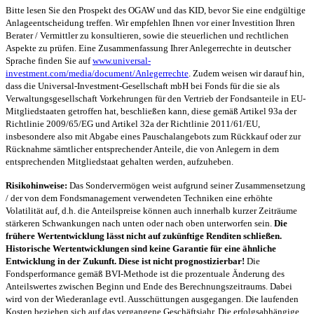
Bitte lesen Sie den Prospekt des OGAW und das KID, bevor Sie eine endgültige
Anlageentscheidung treffen. Wir empfehlen Ihnen vor einer Investition Ihren
Berater / Vermittler zu konsultieren, sowie die steuerlichen und rechtlichen
Aspekte zu prüfen. Eine Zusammenfassung Ihrer Anlegerrechte in deutscher
Sprache finden Sie auf
www.universal-
investment.com/media/document/Anlegerrechte
. Zudem weisen wir darauf hin,
dass die Universal-Investment-Gesellschaft mbH bei Fonds für die sie als
Verwaltungsgesellschaft Vorkehrungen für den Vertrieb der Fondsanteile in EU-
Mitgliedstaaten getroffen hat, beschließen kann, diese gemäß Artikel 93a der
Richtlinie 2009/65/EG und Artikel 32a der Richtlinie 2011/61/EU,
insbesondere also mit Abgabe eines Pauschalangebots zum Rückkauf oder zur
Rücknahme sämtlicher entsprechender Anteile, die von Anlegern in dem
entsprechenden Mitgliedstaat gehalten werden, aufzuheben.
Risikohinweise:
Das Sondervermögen weist aufgrund seiner Zusammensetzung
/ der von dem Fondsmanagement verwendeten Techniken eine erhöhte
Volatilität auf, d.h. die Anteilspreise können auch innerhalb kurzer Zeiträume
stärkeren Schwankungen nach unten oder nach oben unterworfen sein.
Die
frühere Wertentwicklung lässt nicht auf zukünftige Renditen schließen.
Historische Wertentwicklungen sind keine Garantie für eine ähnliche
Entwicklung in der Zukunft. Diese ist nicht prognostizierbar!
Die
Fondsperformance gemäß BVI-Methode ist die prozentuale Änderung des
Anteilswertes zwischen Beginn und Ende des Berechnungszeitraums. Dabei
wird von der Wiederanlage evtl. Ausschüttungen ausgegangen. Die laufenden
Kosten beziehen sich auf das vergangene Geschäftsjahr. Die erfolgsabhängige