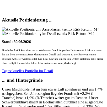
Ein bisher bewährter Analyse- und Investmentansatz garantiert
keinen künftigen Anlageerfolg.
Aktuelle Positionierung ...
Stand: 30.06.2026
Durch das Anklicken eines der vorstehenden / nachfolgenden Buttons oder Links verlassen
Sie die Seite der sentix Asset Management GmbH und werden zu der Seite von einem
externen Anbieter weitergeleitet. Der Link führt zu einem von Dritten erstellten Text; dieser
dient lediglich unverbindlichen Informationszwecken (Marketing).
Tagesaktuelles Portfolio im Detail
... und Hintergründe
Unser Mischfonds hat im Juni etwas Luft abgelassen und um 1,4%
nachgegeben. Seit Jahresbeginn liegt der Fonds mit +2,2% (I-
Tranche) bzw. +1,9% (R-Tranche) weiter gut im Rennen. Unser
Schwerpunktinvestment in Edelmetallen durchlief eine ausgeprägte
Korrektur: Gold verlor rund 12%, Silber sogar um rund 23%. Wir