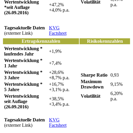
Wertentwicklung
Volatilität
+47,2%
p.a.
*seit Auflage
+4,0% p.a.
(26.09.2016)
Tagesaktuelle Daten
KVG
(externer Link)
Factsheet
Ertragskennzahlen
Risikokennzahlen
Wertentwicklung *
+1,9%
laufendes Jahr
Wertentwicklung *
+7,4%
1 Jahr
Wertentwicklung *
+28,6%
Sharpe Ratio
0,93
3 Jahre
+8,7% p.a.
Maximum
Wertentwicklung *
+16,7%
9,15%
Drawdown
5 Jahre
+3,1% p.a.
6,20%
Wertentwicklung
Volatilität
+38,5%
p.a.
seit Auflage
+3,4% p.a.
(26.09.2016)
Tagesaktuelle Daten
KVG
(externer Link)
Factsheet