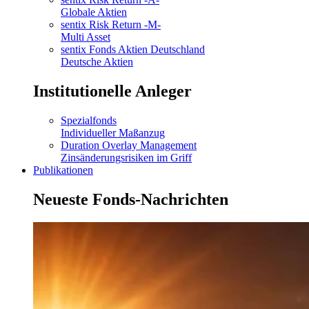
Globale Aktien
sentix Risk Return -M-
Multi Asset
sentix Fonds Aktien Deutschland
Deutsche Aktien
Institutionelle Anleger
Spezialfonds
Individueller Maßanzug
Duration Overlay Management
Zinsänderungsrisiken im Griff
Publikationen
Neueste Fonds-Nachrichten