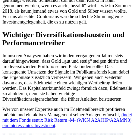
gemanagt werden. Schließlich soll nur dann Risiko in Kauf
genommen werden, wenn es auch „bezahlt“ wird – wie im Sommer
2018, als kaum jemand etwas von Gold und Silber wissen wollte.
Für uns als echte Contrarians war die schlechte Stimmung eine
Investmentgelegenheit, die es zu nutzen galt.
Wichtiger Diversifikationsbaustein und
Performancetreiber
In unseren Analysen haben wir in den vergangenen Jahren stets
darauf hingewiesen, dass Gold „gut und stetig“ steigen dürfte und
im diversifizierten Portfolio seinen Platz finden sollte. Das
konsequente Umsetzen der Signale im Publikumsfonds kann dabei
die Ergebnisse zusätzlich verbessern. Wir gehen auch weiterhin
davon aus, dass Edelmetalle einen wichtigen Wertbeitrag liefern
werden. Das Kapitalmarktumfeld zwingt förmlich dazu, Edelmetalle
zu allokieren, denn sie haben wichtige
Diversifikationseigenschaften, die früher Anleihen beisteuerten.
Wer von unserer Expertise auch im Edelmetallbereich profitieren
möchte und ein aktives Management seiner Anlagen wünscht,
findet
mit dem Fonds sentix Risk Return -M- (WKN A2AJHP/A2AMN8)
ein interessantes Investment
.