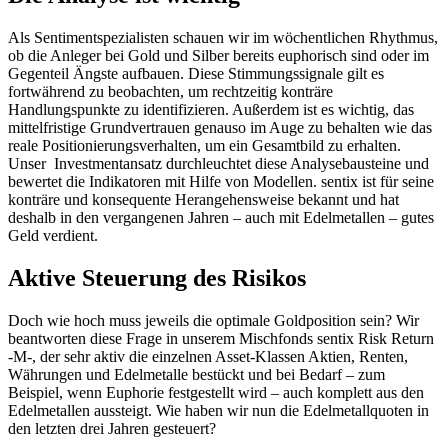
Als Sentimentspezialisten schauen wir im wöchentlichen Rhythmus,
ob die Anleger bei Gold und Silber bereits euphorisch sind oder im
Gegenteil Ängste aufbauen. Diese Stimmungssignale gilt es
fortwährend zu beobachten, um rechtzeitig konträre
Handlungspunkte zu identifizieren. Außerdem ist es wichtig, das
mittelfristige Grundvertrauen genauso im Auge zu behalten wie das
reale Positionierungsverhalten, um ein Gesamtbild zu erhalten.
Unser Investmentansatz durchleuchtet diese Analysebausteine und
bewertet die Indikatoren mit Hilfe von Modellen. sentix ist für seine
konträre und konsequente Herangehensweise bekannt und hat
deshalb in den vergangenen Jahren – auch mit Edelmetallen – gutes
Geld verdient.
Aktive Steuerung des Risikos
Doch wie hoch muss jeweils die optimale Goldposition sein? Wir
beantworten diese Frage in unserem Mischfonds sentix Risk Return
-M-, der sehr aktiv die einzelnen Asset-Klassen Aktien, Renten,
Währungen und Edelmetalle bestückt und bei Bedarf – zum
Beispiel, wenn Euphorie festgestellt wird – auch komplett aus den
Edelmetallen aussteigt. Wie haben wir nun die Edelmetallquoten in
den letzten drei Jahren gesteuert?