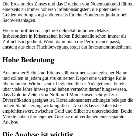
Die Erosion des Zinses und das Drucken von Notenbankgeld führen
einerseits zu immer höheren Inflationsängsten; die potenzielle
Geldentwertung sorgt andererseits für eine Sonderkonjunktur bei
Sachwertanlagen.
Hiervon profitiert das gelbe Edelmetall in hohem Maße.
Insbesondere in Krisenzeiten haben Edelmetalle schon immer als
Zufluchtsort gedient. Wenn dann noch die Performance passt,
entsteht aus einer Fluchtbewegung sogar ein Investmentmodethema.
Hohe Bedeutung
Aus unserer Sicht sind Edelmetallinvestments strategischer Natur
und sollten in jedem gut strukturierten Depot eine wichtige Rolle
übernehmen. Wir bei sentix begleiten dieses Anlagethema bereits
über viele Jahre hinweg und haben vermehrt darauf hingewiesen,
dass Gold in Zeiten von Null- und Minuszinsen sehr gut zur
Diversifikation geeignet ist. Korrelationsuntersuchungen belegen die
hohen Stabilisierungswirkung dieser Asset-Klasse. Dabei ist es
empfehlenswert, zwischen Gold und Silber zu unterscheiden. Beide
Märkte haben ihre eigenen Gesetze und verdienen eine separate
Analyse.
Die Analyse ist wichtig