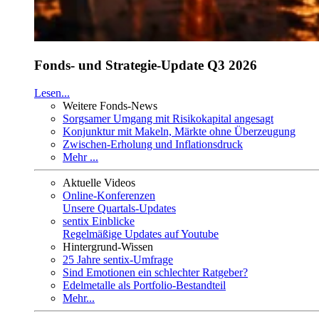
Fonds- und Strategie-Update Q3 2026
Lesen...
Weitere Fonds-News
Sorgsamer Umgang mit Risikokapital angesagt
Konjunktur mit Makeln, Märkte ohne Überzeugung
Zwischen-Erholung und Inflationsdruck
Mehr ...
Aktuelle Videos
Online-Konferenzen
Unsere Quartals-Updates
sentix Einblicke
Regelmäßige Updates auf Youtube
Hintergrund-Wissen
25 Jahre sentix-Umfrage
Sind Emotionen ein schlechter Ratgeber?
Edelmetalle als Portfolio-Bestandteil
Mehr...