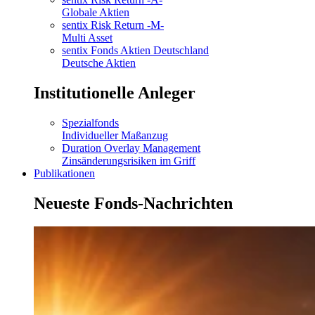
Globale Aktien
sentix Risk Return -M-
Multi Asset
sentix Fonds Aktien Deutschland
Deutsche Aktien
Institutionelle Anleger
Spezialfonds
Individueller Maßanzug
Duration Overlay Management
Zinsänderungsrisiken im Griff
Publikationen
Neueste Fonds-Nachrichten