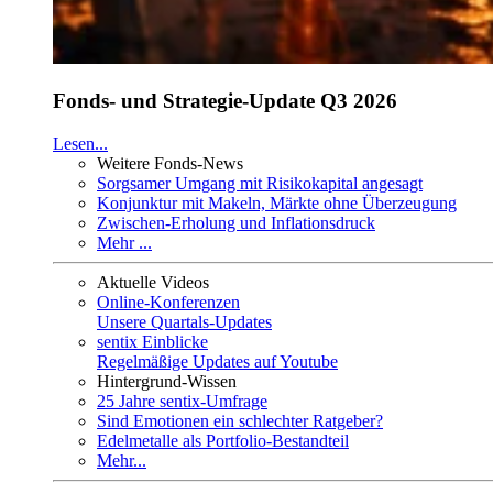
Fonds- und Strategie-Update Q3 2026
Lesen...
Weitere Fonds-News
Sorgsamer Umgang mit Risikokapital angesagt
Konjunktur mit Makeln, Märkte ohne Überzeugung
Zwischen-Erholung und Inflationsdruck
Mehr ...
Aktuelle Videos
Online-Konferenzen
Unsere Quartals-Updates
sentix Einblicke
Regelmäßige Updates auf Youtube
Hintergrund-Wissen
25 Jahre sentix-Umfrage
Sind Emotionen ein schlechter Ratgeber?
Edelmetalle als Portfolio-Bestandteil
Mehr...