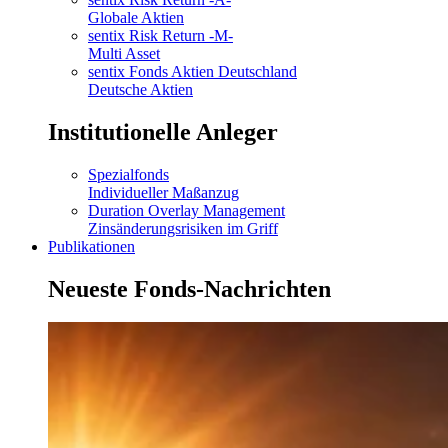
Globale Aktien
sentix Risk Return -M-
Multi Asset
sentix Fonds Aktien Deutschland
Deutsche Aktien
Institutionelle Anleger
Spezialfonds
Individueller Maßanzug
Duration Overlay Management
Zinsänderungsrisiken im Griff
Publikationen
Neueste Fonds-Nachrichten