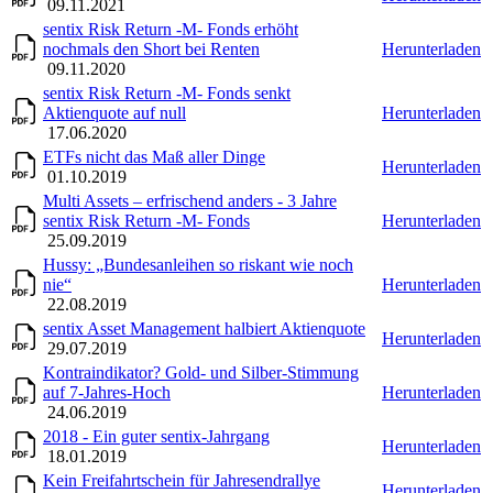
09.11.2021
sentix Risk Return -M- Fonds erhöht
nochmals den Short bei Renten
Herunterladen
09.11.2020
sentix Risk Return -M- Fonds senkt
Aktienquote auf null
Herunterladen
17.06.2020
ETFs nicht das Maß aller Dinge
Herunterladen
01.10.2019
Multi Assets – erfrischend anders - 3 Jahre
sentix Risk Return -M- Fonds
Herunterladen
25.09.2019
Hussy: „Bundesanleihen so riskant wie noch
nie“
Herunterladen
22.08.2019
sentix Asset Management halbiert Aktienquote
Herunterladen
29.07.2019
Kontraindikator? Gold- und Silber-Stimmung
auf 7-Jahres-Hoch
Herunterladen
24.06.2019
2018 - Ein guter sentix-Jahrgang
Herunterladen
18.01.2019
Kein Freifahrtschein für Jahresendrallye
Herunterladen